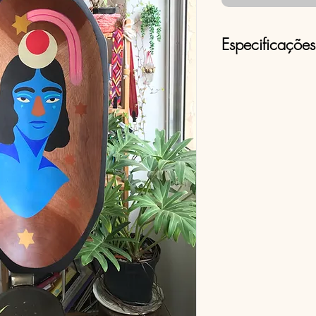
Especificações
Acrílica sobre ga
OBS: É possível
semelhante a essa 
Para isso, basta 
para vitor.bac@
mensagem de wh
número +55 11