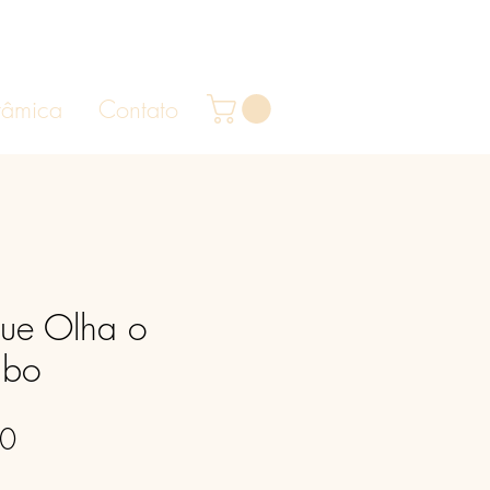
râmica
Contato
ue Olha o
abo
Preço
00