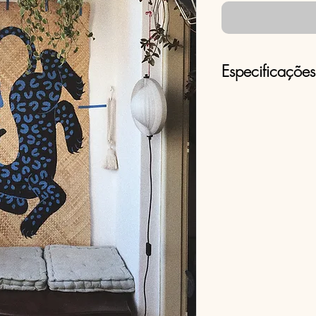
Especificações
Tinta acrílica em 
1,70x0,90m mai
OBS: É possível
semelhante a essa 
Para isso, basta 
para vitor.bac@
mensagem de wh
número +55 11