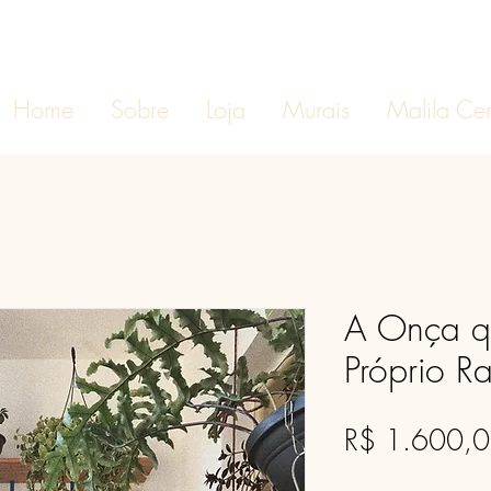
Home
Sobre
Loja
Murais
Malila Ce
A Onça q
Próprio R
R$ 1.600,