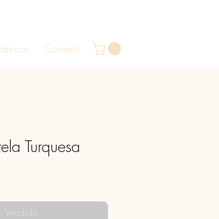
râmica
Contato
rela Turquesa
eço
Vendido