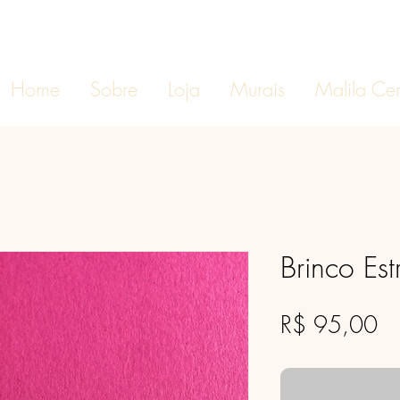
Home
Sobre
Loja
Murais
Malila Ce
Brinco Est
Pr
R$ 95,00