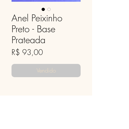
Anel Peixinho
Preto - Base
Prateada
Preço
R$ 93,00
Vendido
Especificações:
Anel feito de cerâmica de alta
temperatura, esmaltado à mão.